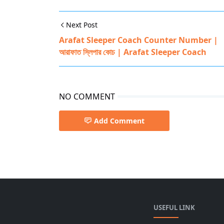
Next Post
Arafat Sleeper Coach Counter Number |
আরাফাত স্লিপার কোচ | Arafat Sleeper Coach
NO COMMENT
Add Comment
Burimari Express,Bus Counter
USEFUL LINK