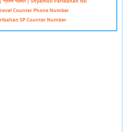
যামলী পরিবহন | Shyamoli Paribahan NR
eritage Travel Counter Phone Number
amoli Paribahan SP Counter Number