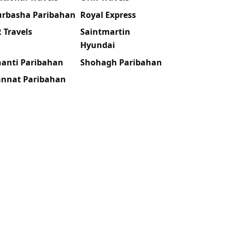
urbasha Paribahan
Royal Express
 Travels
Saintmartin
Hyundai
hanti Paribahan
Shohagh Paribahan
annat Paribahan