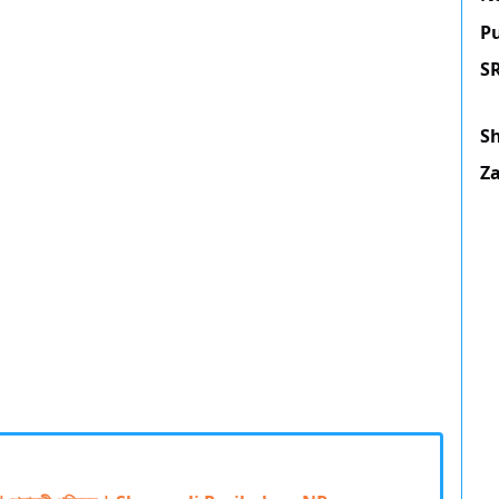
P
SR
S
Z