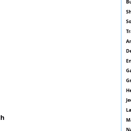
B
Sh
S
Tr
A
De
E
Ga
G
He
Je
L
ch
M
Na