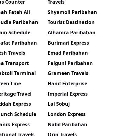
us Counter
Travels
ah Fateh Ali
Shyamoli Paribahan
oudia Paribahan
Tourist Destination
ain Schedule
Alhamra Paribahan
rafat Paribahan
Burimari Express
sh Travels
Emad Paribahan
na Transport
Falguni Paribahan
btoli Tarminal
Grameen Travels
reen Line
Hanif Enterprise
ritage Travel
Imperial Express
ddah Express
Lal Sobuj
aunch Schedule
London Express
anik Express
Nabil Paribahan
tional Travels
Orin Travels