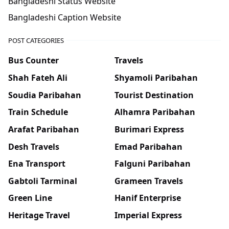
Bangladeshi Status Website
Bangladeshi Caption Website
POST CATEGORIES
Bus Counter
Travels
Shah Fateh Ali
Shyamoli Paribahan
Soudia Paribahan
Tourist Destination
Train Schedule
Alhamra Paribahan
Arafat Paribahan
Burimari Express
Desh Travels
Emad Paribahan
Ena Transport
Falguni Paribahan
Gabtoli Tarminal
Grameen Travels
Green Line
Hanif Enterprise
Heritage Travel
Imperial Express