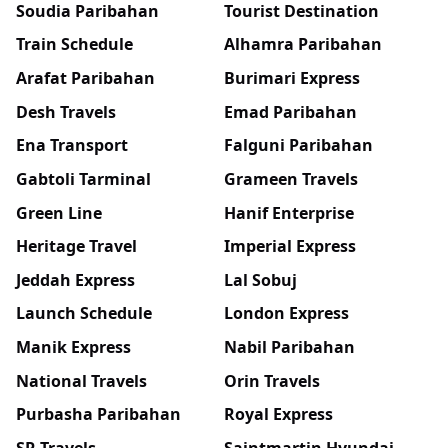
Soudia Paribahan
Tourist Destination
Train Schedule
Alhamra Paribahan
Arafat Paribahan
Burimari Express
Desh Travels
Emad Paribahan
Ena Transport
Falguni Paribahan
Gabtoli Tarminal
Grameen Travels
Green Line
Hanif Enterprise
Heritage Travel
Imperial Express
Jeddah Express
Lal Sobuj
Launch Schedule
London Express
Manik Express
Nabil Paribahan
National Travels
Orin Travels
Purbasha Paribahan
Royal Express
SR Travels
Saintmartin Hyundai