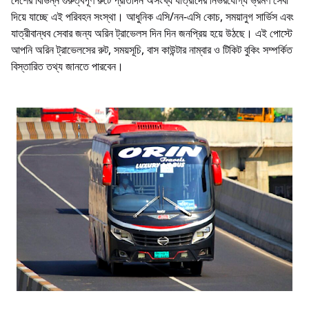
দেশের বিভিন্ন গুরুত্বপূর্ণ রুটে প্রতিদিন অসংখ্য যাত্রীদের নির্ভরযোগ্য ভ্রমণ সেবা
দিয়ে যাচ্ছে এই পরিবহন সংস্থা। আধুনিক এসি/নন-এসি কোচ, সময়ানুগ সার্ভিস এবং
যাত্রীবান্ধব সেবার জন্য অরিন ট্রাভেলস দিন দিন জনপ্রিয় হয়ে উঠছে। এই পোস্টে
আপনি অরিন ট্রাভেলসের রুট, সময়সূচি, বাস কাউন্টার নাম্বার ও টিকিট বুকিং সম্পর্কিত
বিস্তারিত তথ্য জানতে পারবেন।