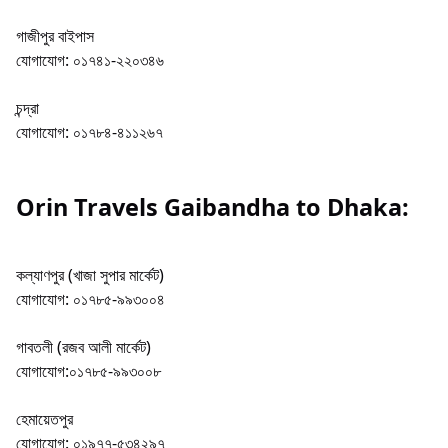
গাজীপুর বাইপাস
যোগাযোগ: ০১৭৪১-২২০৩৪৬
চন্দ্রা
যোগাযোগ: ০১৭৮৪-৪১১২৬৭
Orin Travels Gaibandha to Dhaka:
কল্যাণপুর (খাজা সুপার মার্কেট)
যোগাযোগ: ০১৭৮৫-৯৯৩০০৪
গাবতলী (রজব আলী মার্কেট)
যোগাযোগ:০১৭৮৫-৯৯৩০০৮
হেমায়েতপুর
যোগাযোগ: ০১৯৭৭-৫৩৪২৯৭