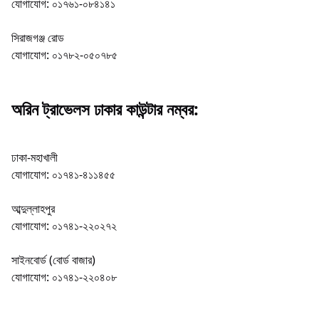
যোগাযোগ: ০১৭৬১-০৮৪১৪১
সিরাজগঞ্জ রোড
যোগাযোগ: ০১৭৮২-০৫০৭৮৫
অরিন ট্রাভেলস ঢাকার কাউন্টার নম্বর:
ঢাকা-মহাখালী
যোগাযোগ: ০১৭৪১-৪১১৪৫৫
আব্দুল্লাহপুর
যোগাযোগ: ০১৭৪১-২২০২৭২
সাইনবোর্ড (বোর্ড বাজার)
যোগাযোগ: ০১৭৪১-২২০৪০৮
Bus Counter,Orin Travels