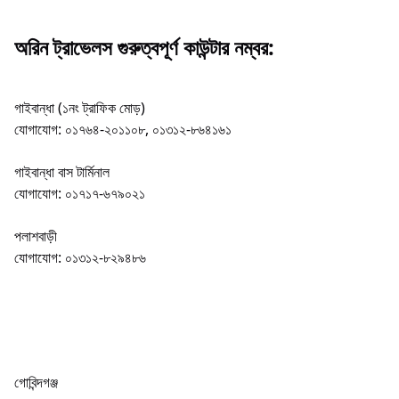
অরিন ট্রাভেলস গুরুত্বপূর্ণ কাউন্টার নম্বর:
গাইবান্ধা (১নং ট্রাফিক মোড়)
যোগাযোগ: ০১৭৬৪-২০১১০৮, ০১৩১২-৮৬৪১৬১
গাইবান্ধা বাস টার্মিনাল
যোগাযোগ: ০১৭১৭-৬৭৯০২১
পলাশবাড়ী
যোগাযোগ: ০১৩১২-৮২৯৪৮৬
গোবিন্দগঞ্জ