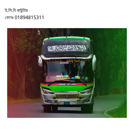
ই.সি.বি কাউন্টার
ফোনঃ 01894815311