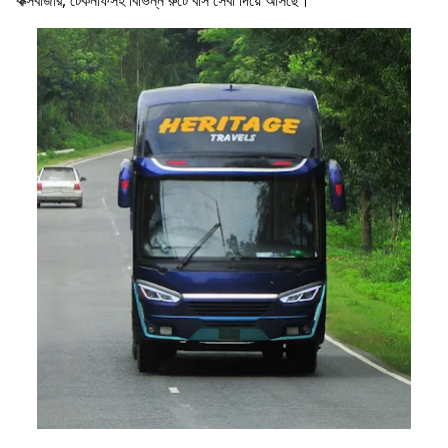
কক্সবাজার, টেকনাফসহ বিভিন্ন রুটে বাস সেবা দিয়ে আসছে।