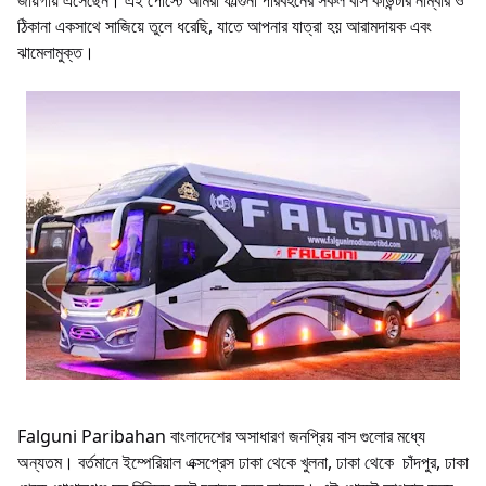
জায়গায় এসেছেন। এই পোস্টে আমরা ফাল্গুনী পরিবহনের সকল বাস কাউন্টার নাম্বার ও
ঠিকানা একসাথে সাজিয়ে তুলে ধরেছি, যাতে আপনার যাত্রা হয় আরামদায়ক এবং
ঝামেলামুক্ত।
Falguni Paribahan বাংলাদেশের অসাধারণ জনপ্রিয় বাস গুলোর মধ্যে
অন্যতম। বর্তমানে ইম্পেরিয়াল এক্সপ্রেস ঢাকা থেকে খুলনা, ঢাকা থেকে চাঁদপুর, ঢাকা